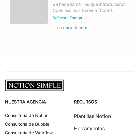
Se hace llamar los que introducieron
Codeless as a Service (CaaS).
Software Enterprise
Ir a
unqork.com
NUESTRA AGENCIA
RECURSOS
Consultoría de
Notion
Plantillas Notion
Consultoría de
Bubble
Herramientas
Consultoría de
Webflow