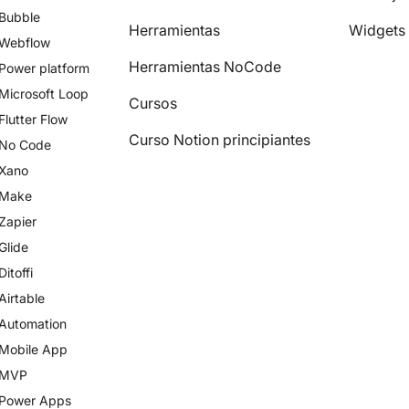
Bubble
Herramientas
Widgets
Webflow
Herramientas NoCode
Power platform
Microsoft Loop
Cursos
Flutter Flow
Curso Notion principiantes
No Code
Xano
Make
Zapier
Glide
Ditoffi
Airtable
Automation
Mobile App
MVP
Power Apps