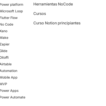
Herramientas NoCode
Power platform
Microsoft Loop
Cursos
Flutter Flow
Curso Notion principiantes
No Code
Xano
Make
Zapier
Glide
Ditoffi
Airtable
Automation
Mobile App
MVP
Power Apps
Power Automate