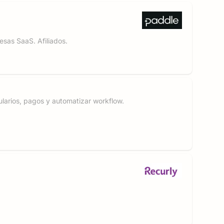
sas SaaS. Afiliados.
mularios, pagos y automatizar workflow.