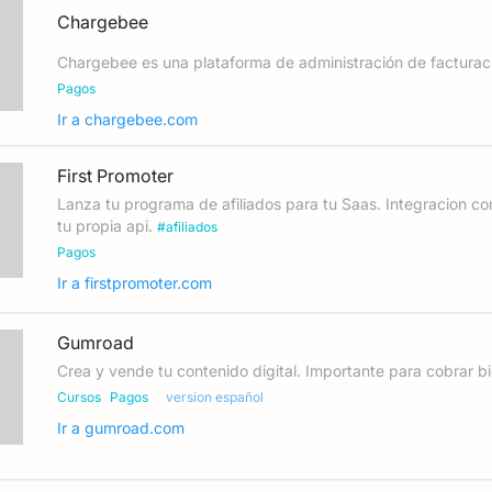
Chargebee
Chargebee es una plataforma de administración de facturaci
Pagos
Ir a
chargebee.com
First Promoter
Lanza tu programa de afiliados para tu Saas. Integracion co
tu propia api.
#
afiliados
Pagos
Ir a
firstpromoter.com
Gumroad
Crea y vende tu contenido digital. Importante para cobrar b
Cursos
Pagos
version español
Ir a
gumroad.com