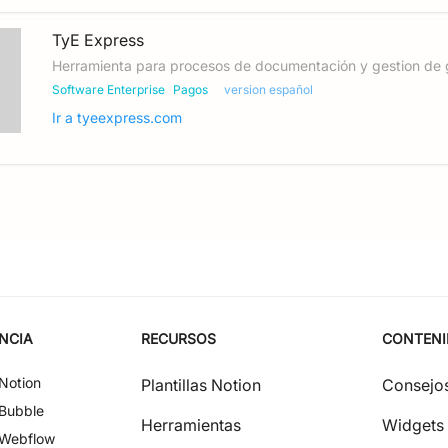
Ir a
stripe.com
TyE Express
Herramienta para procesos de documentación y gestion de 
Software Enterprise
Pagos
version español
Ir a
tyeexpress.com
NCIA
RECURSOS
CONTEN
Notion
Plantillas Notion
Consejos
Bubble
Herramientas
Widgets
Webflow