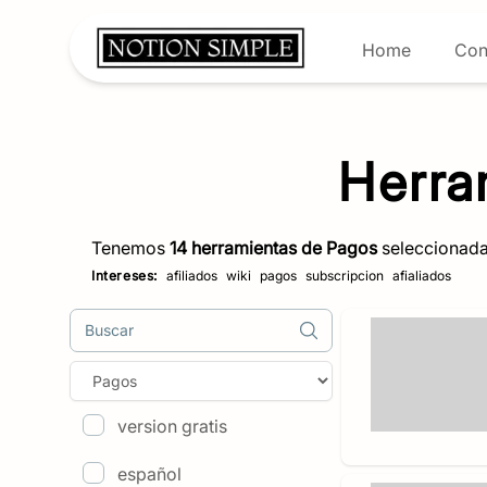
Home
Con
Herra
Tenemos
14
herramientas de
Pagos
seleccionadas
Intereses:
afiliados
wiki
pagos
subscripcion
afialiados
Buscar
version gratis
español