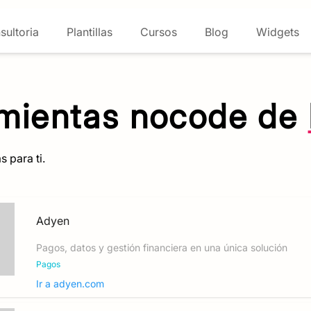
sultoria
Plantillas
Cursos
Blog
Widgets
mientas nocode de
 para ti.
Adyen
Pagos, datos y gestión financiera en una única solución
Pagos
Ir a
adyen.com