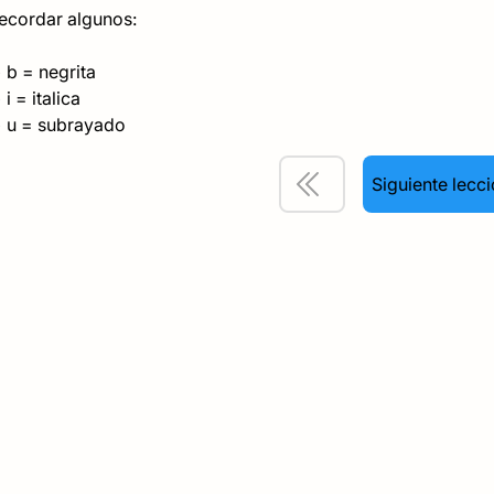
ecordar algunos:
 b = negrita
i = italica
+ u = subrayado
Siguiente lecc